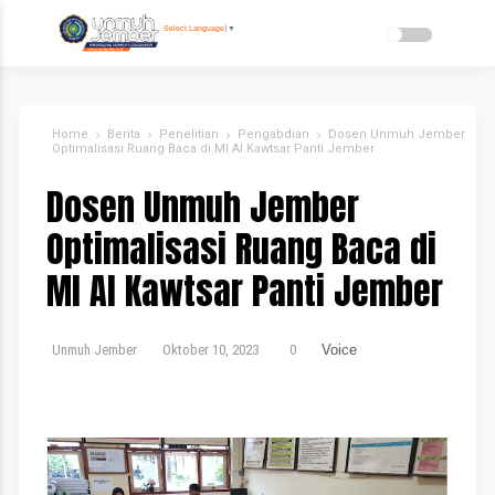
Select Language
▼
Home
Berita
Penelitian
Pengabdian
Dosen Unmuh Jember
Optimalisasi Ruang Baca di MI Al Kawtsar Panti Jember
Dosen Unmuh Jember
Optimalisasi Ruang Baca di
MI Al Kawtsar Panti Jember
Unmuh Jember
Oktober 10, 2023
0
Voice