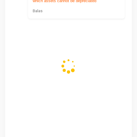
which assets cannot be depreciated
Balas