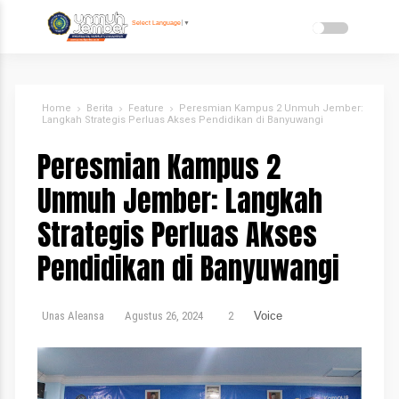
Select Language
▼
Home
Berita
Feature
Peresmian Kampus 2 Unmuh Jember:
Langkah Strategis Perluas Akses Pendidikan di Banyuwangi
Peresmian Kampus 2
Unmuh Jember: Langkah
Strategis Perluas Akses
Pendidikan di Banyuwangi
Unas Aleansa
Agustus 26, 2024
2
Voice